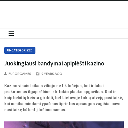
Skip
to
content
MENU
UNCATEGORIZED
Juokingiausi bandymai apiplėšti kazino
FURORGAMES
9 YEARS AGO
Kazino visais laikais viliojo ne tik lošėjus, bet ir labai
prakutusius ilgapirščius ir kitokio plauko apgavikus. Kad ir
kaip bebūtų keista girdėti, bet Lietuvoje tokių atvejų pasitaikė,
kai nesibaimindami ypač sustiprintos apsaugos vagišiai buvo
nusitaikę būtent į lošimo namus.