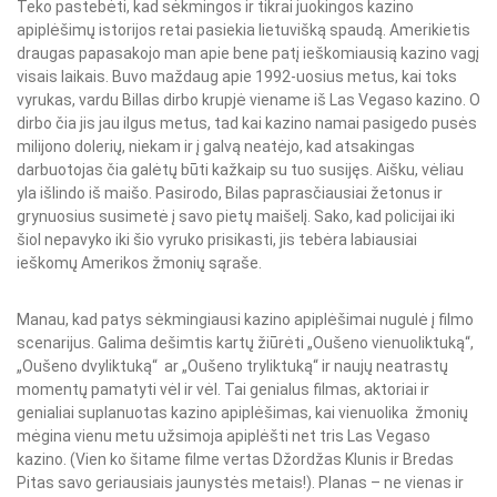
Teko pastebėti, kad sėkmingos ir tikrai juokingos kazino
apiplėšimų istorijos retai pasiekia lietuvišką spaudą. Amerikietis
draugas papasakojo man apie bene patį ieškomiausią kazino vagį
visais laikais. Buvo maždaug apie 1992-uosius metus, kai toks
vyrukas, vardu Billas dirbo krupjė viename iš Las Vegaso kazino. O
dirbo čia jis jau ilgus metus, tad kai kazino namai pasigedo pusės
milijono dolerių, niekam ir į galvą neatėjo, kad atsakingas
darbuotojas čia galėtų būti kažkaip su tuo susijęs. Aišku, vėliau
yla išlindo iš maišo. Pasirodo, Bilas paprasčiausiai žetonus ir
grynuosius susimetė į savo pietų maišelį. Sako, kad policijai iki
šiol nepavyko iki šio vyruko prisikasti, jis tebėra labiausiai
ieškomų Amerikos žmonių sąraše.
Manau, kad patys sėkmingiausi kazino apiplėšimai nugulė į filmo
scenarijus. Galima dešimtis kartų žiūrėti „Oušeno vienuoliktuką“,
„Oušeno dvyliktuką“ ar „Oušeno tryliktuką“ ir naujų neatrastų
momentų pamatyti vėl ir vėl. Tai genialus filmas, aktoriai ir
genialiai suplanuotas kazino apiplėšimas, kai vienuolika žmonių
mėgina vienu metu užsimoja apiplėšti net tris Las Vegaso
kazino. (Vien ko šitame filme vertas Džordžas Klunis ir Bredas
Pitas savo geriausiais jaunystės metais!). Planas – ne vienas ir