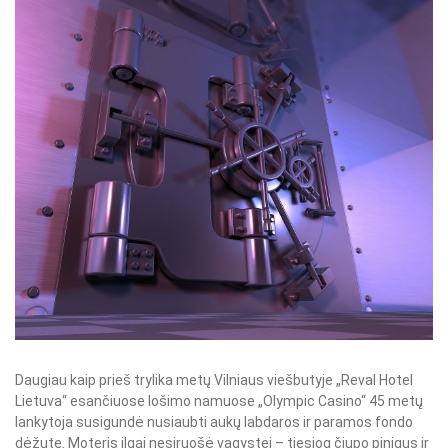
Daugiau kaip prieš trylika metų Vilniaus viešbutyje „Reval Hotel
Lietuva“ esančiuose lošimo namuose „Olympic Casino“ 45 metų
lankytoja susigundė nusiaubti aukų labdaros ir paramos fondo
dėžutę. Moteris ilgai nesiruošė vagystei – tiesiog čiupo pinigus ir