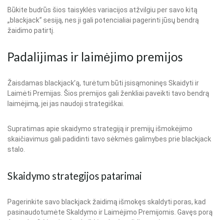
Būkite budrūs šios taisyklės variacijos atžvilgiu per savo kitą
„blackjack“ sesiją, nes ji gali potencialiai pagerinti jūsų bendrą
žaidimo patirtį.
Padalijimas ir laimėjimo premijos
Žaisdamas blackjack’ą, turėtum būti įsisąmoninęs Skaidyti ir
Laimėti Premijas. Šios premijos gali ženkliai paveikti tavo bendrą
laimėjimą, jei jas naudoji strategiškai.
Supratimas apie skaidymo strategiją ir premijų išmokėjimo
skaičiavimus gali padidinti tavo sėkmės galimybes prie blackjack
stalo.
Skaidymo strategijos patarimai
Pagerinkite savo blackjack žaidimą išmokęs skaldyti poras, kad
pasinaudotumėte Skaldymo ir Laimėjimo Premijomis. Gavęs porą