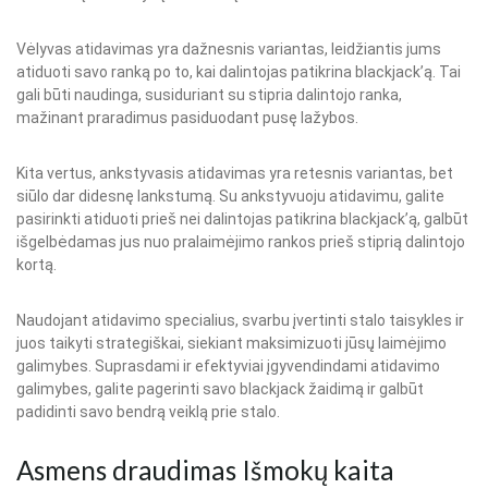
Vėlyvas atidavimas yra dažnesnis variantas, leidžiantis jums
atiduoti savo ranką po to, kai dalintojas patikrina blackjack’ą. Tai
gali būti naudinga, susiduriant su stipria dalintojo ranka,
mažinant praradimus pasiduodant pusę lažybos.
Kita vertus, ankstyvasis atidavimas yra retesnis variantas, bet
siūlo dar didesnę lankstumą. Su ankstyvuoju atidavimu, galite
pasirinkti atiduoti prieš nei dalintojas patikrina blackjack’ą, galbūt
išgelbėdamas jus nuo pralaimėjimo rankos prieš stiprią dalintojo
kortą.
Naudojant atidavimo specialius, svarbu įvertinti stalo taisykles ir
juos taikyti strategiškai, siekiant maksimizuoti jūsų laimėjimo
galimybes. Suprasdami ir efektyviai įgyvendindami atidavimo
galimybes, galite pagerinti savo blackjack žaidimą ir galbūt
padidinti savo bendrą veiklą prie stalo.
Asmens draudimas Išmokų kaita