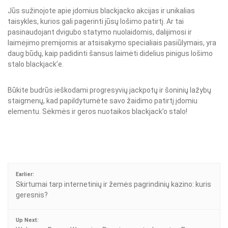
Jūs sužinojote apie įdomius blackjacko akcijas ir unikalias
taisykles, kurios gali pagerinti jūsų lošimo patirtį. Ar tai
pasinaudojant dvigubo statymo nuolaidomis, dalijimosi ir
laimėjimo premijomis ar atsisakymo specialiais pasiūlymais, yra
daug būdų, kaip padidinti šansus laimėti didelius pinigus lošimo
stalo blackjack’e.
Būkite budrūs ieškodami progresyvių jackpotų ir šoninių lažybų
staigmenų, kad papildytumėte savo žaidimo patirtį įdomiu
elementu. Sėkmės ir geros nuotaikos blackjack’o stalo!
Post
Earlier:
navigation
Skirtumai tarp internetinių ir žemės pagrindinių kazino: kuris
geresnis?
Up Next: