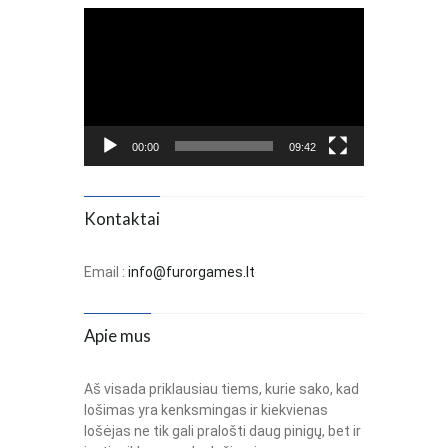
Video
Player
00:00
09:42
Kontaktai
Email :
info@furorgames.lt
Apie mus
Aš visada priklausiau tiems, kurie sako, kad
lošimas yra kenksmingas ir kiekvienas
lošėjas ne tik gali pralošti daug pinigų, bet ir