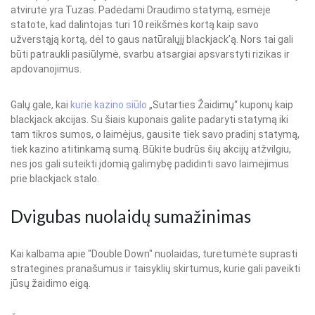
atvirutė yra Tuzas. Padėdami Draudimo statymą, esmėje
statote, kad dalintojas turi 10 reikšmės kortą kaip savo
užverstąją kortą, dėl to gaus natūralųjį blackjack’ą. Nors tai gali
būti patraukli pasiūlymė, svarbu atsargiai apsvarstyti rizikas ir
apdovanojimus.
Galų gale, kai
kurie kazino siūlo
„Sutarties Žaidimų“ kuponų kaip
blackjack akcijas. Su šiais kuponais galite padaryti statymą iki
tam tikros sumos, o laimėjus, gausite tiek savo pradinį statymą,
tiek kazino atitinkamą sumą. Būkite budrūs šių akcijų atžvilgiu,
nes jos gali suteikti įdomią galimybę padidinti savo laimėjimus
prie blackjack stalo.
Dvigubas nuolaidų sumažinimas
Kai kalbama apie "Double Down" nuolaidas, turėtumėte suprasti
strategines pranašumus ir taisyklių skirtumus, kurie gali paveikti
jūsų žaidimo eigą.