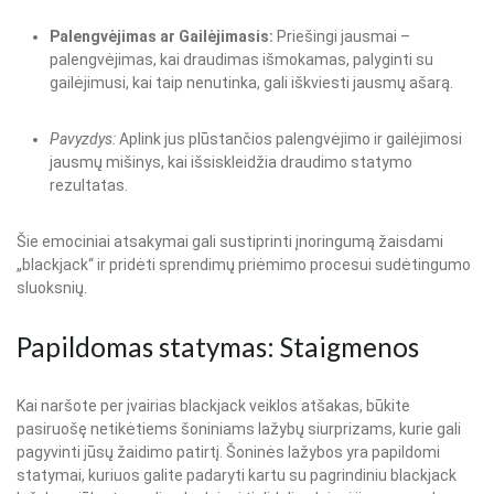
Palengvėjimas ar Gailėjimasis:
Priešingi jausmai –
palengvėjimas, kai draudimas išmokamas, palyginti su
gailėjimusi, kai taip nenutinka, gali iškviesti jausmų ašarą.
Pavyzdys:
Aplink jus plūstančios palengvėjimo ir gailėjimosi
jausmų mišinys, kai išsiskleidžia draudimo statymo
rezultatas.
Šie emociniai atsakymai gali sustiprinti įnoringumą žaisdami
„blackjack“ ir pridėti sprendimų priėmimo procesui sudėtingumo
sluoksnių.
Papildomas statymas: Staigmenos
Kai naršote per įvairias blackjack veiklos atšakas, būkite
pasiruošę netikėtiems šoniniams lažybų siurprizams, kurie gali
pagyvinti jūsų žaidimo patirtį. Šoninės lažybos yra papildomi
statymai, kuriuos galite padaryti kartu su pagrindiniu blackjack