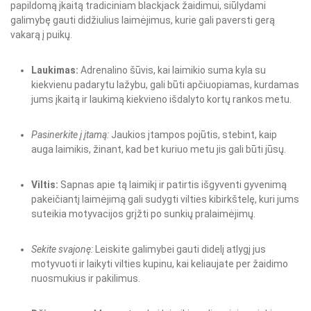
papildomą įkaitą tradiciniam blackjack žaidimui, siūlydami
galimybę gauti didžiulius laimėjimus, kurie gali paversti gerą
vakarą į puikų.
Laukimas:
Adrenalino šūvis, kai laimikio suma kyla su
kiekvienu padarytu lažybu, gali būti apčiuopiamas, kurdamas
jums įkaitą ir laukimą kiekvieno išdalyto kortų rankos metu.
Pasinerkite į įtamą:
Jaukios įtampos pojūtis, stebint, kaip
auga laimikis, žinant, kad bet kuriuo metu jis gali būti jūsų.
Viltis:
Sapnas apie tą laimikį ir patirtis išgyventi gyvenimą
pakeičiantį laimėjimą gali sudygti vilties kibirkštelę, kuri jums
suteikia motyvacijos grįžti po sunkių pralaimėjimų.
Sekite svajonę:
Leiskite galimybei gauti didelį atlygį jus
motyvuoti ir laikyti vilties kupinu, kai keliaujate per žaidimo
nuosmukius ir pakilimus.