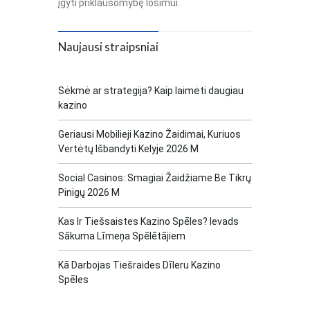
įgyti priklausomybę lošimui.
Naujausi straipsniai
Sėkmė ar strategija? Kaip laimėti daugiau
kazino
Geriausi Mobilieji Kazino Žaidimai, Kuriuos
Vertėtų Išbandyti Kelyje 2026 M
Social Casinos: Smagiai Žaidžiame Be Tikrų
Pinigų 2026 M
Kas Ir Tiešsaistes Kazino Spēles? Ievads
Sākuma Līmeņa Spēlētājiem
Kā Darbojas Tiešraides Dīleru Kazino
Spēles