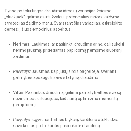
Tyrinėjant skirtingas draudimo išmokų variacijas žaidime
„blackjack“, galima gauti įžvalgų į potencialias rizikos valdymo
strategijas žaidimo metu. Svarstant šias variacijas, atkreipkite
dėmesį į šiuos emocinius aspektus:
Nerimas:
Laukimas, ar pasirinkti draudimą ar ne, gali sukelti
nerimo jausmą, pridėdamas papildomą įtempimo sluoksnį
žaidimui.
Pavyzdys:
Jausmas, kaip jūsų širdis pagreitėja, sveriant
galimybes apsaugoti savo statymą draudimu.
Viltis:
Pasirinkus draudimą, galima pamatyti vilties šviesą
nežinomose situacijose, leidžiantį optimizmo momentą
įtemptumoje.
Pavyzdys:
Išgyvenant vilties blyksnį, kai dileris atskleidžia
savo kortas po to, kai jūs pasirinkote draudimą.