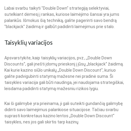
Labai svarbu taikyti "Double Down" strategiją selektyviai,
sutelkiant dėmesį į rankas, kuriose laimėjimo šansai yra jums
palankūs. Išmokus šią techniką, galite pagerinti savo bendrą
"blackjack" žaidimą ir galbūt padidinti laimėjimus prie stalo.
Taisyklių variacijos
Apsvarstykite, kaip taisyklių variacijos, pvz., „Double Down
Discounts“, gali įnešti įdomų prieskonį į jūsų „blackjack“ žaidimą.
Kai kurie kazino siūlo unikalų „Double Down Discount“, kuriuo
galite padvigubinti statymą mažesne nei pradinė suma. Ši
taisyklės variacija gali būti naudinga, jei naudojama strategiškai,
leisdama padidinti statymą mažesniu rizikos lygiu.
Kai ši galimybė yra prieinama, ji gali suteikti gundančią galimybę
didinti savo laimėjimus palankiose situacijose. Tačiau svarbu
suprasti konkretaus kazino lentos „Double Down Discount“
taisykles, nes jos gali skirtis tarp kazinų.