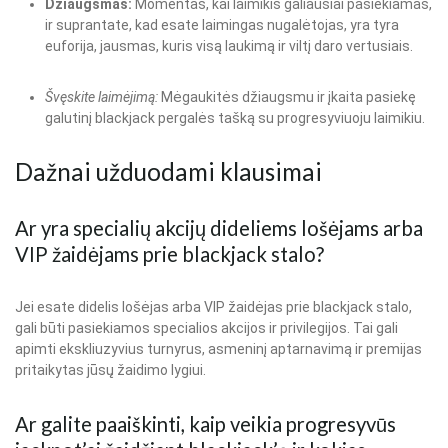
Džiaugsmas:
Momentas, kai laimikis galiausiai pasiekiamas,
ir suprantate, kad esate laimingas nugalėtojas, yra tyra
euforija, jausmas, kuris visą laukimą ir viltį daro vertusiais.
Švęskite laimėjimą:
Mėgaukitės džiaugsmu ir įkaita pasiekę
galutinį blackjack pergalės tašką su progresyviuoju laimikiu.
Dažnai užduodami klausimai
Ar yra specialių akcijų dideliems lošėjams arba
VIP žaidėjams prie blackjack stalo?
Jei esate didelis lošėjas arba VIP žaidėjas prie blackjack stalo,
gali būti pasiekiamos specialios akcijos ir privilegijos. Tai gali
apimti ekskliuzyvius turnyrus, asmeninį aptarnavimą ir premijas
pritaikytas jūsų žaidimo lygiui.
Ar galite paaiškinti, kaip veikia progresyvūs