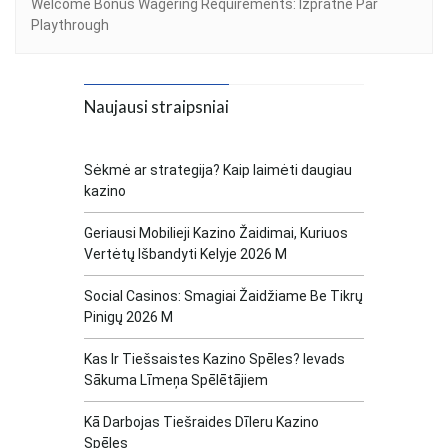
Welcome Bonus Wagering Requirements: Izpratne Par
Playthrough
Naujausi straipsniai
Sėkmė ar strategija? Kaip laimėti daugiau
kazino
Geriausi Mobilieji Kazino Žaidimai, Kuriuos
Vertėtų Išbandyti Kelyje 2026 M
Social Casinos: Smagiai Žaidžiame Be Tikrų
Pinigų 2026 M
Kas Ir Tiešsaistes Kazino Spēles? Ievads
Sākuma Līmeņa Spēlētājiem
Kā Darbojas Tiešraides Dīleru Kazino
Spēles