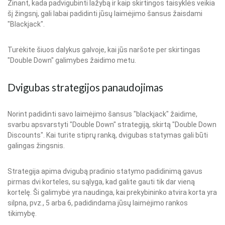
Žinant, kada padvigubinti lažybą ir kaip skirtingos taisyklės veikia
šį žingsnį, gali labai padidinti jūsų laimėjimo šansus žaisdami
"Blackjack".
Turėkite šiuos dalykus galvoje, kai jūs naršote per skirtingas
"Double Down" galimybes žaidimo metu.
Dvigubas strategijos panaudojimas
Norint padidinti savo laimėjimo šansus "blackjack" žaidime,
svarbu apsvarstyti "Double Down" strategiją, skirtą "Double Down
Discounts". Kai turite stiprų ranką, dvigubas statymas gali būti
galingas žingsnis.
Strategija apima dvigubą pradinio statymo padidinimą gavus
pirmas dvi korteles, su sąlyga, kad galite gauti tik dar vieną
kortelę. Ši galimybė yra naudinga, kai prekybininko atvira korta yra
silpna, pvz., 5 arba 6, padidindama jūsų laimėjimo rankos
tikimybę.