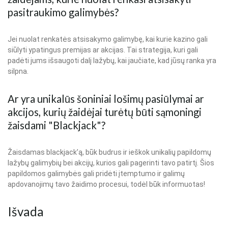
pasitraukimo galimybės?
Jei nuolat renkatės atsisakymo galimybę, kai kurie kazino gali
siūlyti ypatingus premijas ar akcijas. Tai strategija, kuri gali
padėti jums išsaugoti dalį lažybų, kai jaučiate, kad jūsų ranka yra
silpna.
Ar yra unikalūs šoniniai lošimų pasiūlymai ar
akcijos, kurių žaidėjai turėtų būti sąmoningi
žaisdami "Blackjack"?
Žaisdamas blackjack’ą, būk budrus ir ieškok unikalių papildomų
lažybų galimybių bei akcijų, kurios gali pagerinti tavo patirtį. Šios
papildomos galimybės gali pridėti įtemptumo ir galimų
apdovanojimų tavo žaidimo procesui, todėl būk informuotas!
Išvada