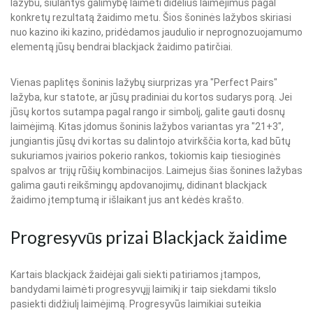
lažybu, siūlantys galimybę laimėti didelius laimėjimus pagal
konkretų rezultatą žaidimo metu. Šios šoninės lažybos skiriasi
nuo kazino iki kazino, pridėdamos jaudulio ir neprognozuojamumo
elementą jūsų bendrai blackjack žaidimo patirčiai.
Vienas paplitęs šoninis lažybų siurprizas yra "Perfect Pairs"
lažyba, kur statote, ar jūsų pradiniai du kortos sudarys porą. Jei
jūsų kortos sutampa pagal rango ir simbolį, galite gauti dosnų
laimėjimą. Kitas įdomus šoninis lažybos variantas yra "21+3",
jungiantis jūsų dvi kortas su dalintojo atvirkščia korta, kad būtų
sukuriamos įvairios pokerio rankos, tokiomis kaip tiesioginės
spalvos ar trijų rūšių kombinacijos. Laimejus šias šonines lažybas
galima gauti reikšmingų apdovanojimų, didinant blackjack
žaidimo įtemptumą ir išlaikant jus ant kėdės krašto.
Progresyvūs prizai Blackjack žaidime
Kartais blackjack žaidėjai gali siekti patiriamos įtampos,
bandydami laimėti progresyvųjį laimikį ir taip siekdami tikslo
pasiekti didžiulį laimėjimą. Progresyvūs laimikiai suteikia