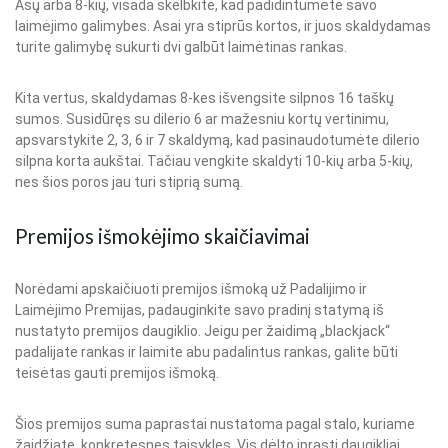
Asų arba 8-kių, visada skelbkite, kad padidintumėte savo
laimėjimo galimybes. Asai yra stiprūs kortos, ir juos skaldydamas
turite galimybę sukurti dvi galbūt laimėtinas rankas.
Kita vertus, skaldydamas 8-kes išvengsite silpnos 16 taškų
sumos. Susidūręs su dilerio 6 ar mažesniu kortų vertinimu,
apsvarstykite 2, 3, 6 ir 7 skaldymą, kad pasinaudotumėte dilerio
silpna korta aukštai. Tačiau vengkite skaldyti 10-kių arba 5-kių,
nes šios poros jau turi stiprią sumą.
Premijos išmokėjimo skaičiavimai
Norėdami apskaičiuoti premijos išmoką už Padalijimo ir
Laimėjimo Premijas, padauginkite savo pradinį statymą iš
nustatyto premijos daugiklio. Jeigu per žaidimą „blackjack“
padalijate rankas ir laimite abu padalintus rankas, galite būti
teisėtas gauti premijos išmoką.
Šios premijos suma paprastai nustatoma pagal stalo, kuriame
žaidžiate, konkretesnes taisykles. Vis dėlto įprasti daugikliai