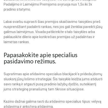
Padalijimo ir Laimėjimo Premijoms svyruoja nuo 1,5x iki 3x
pradinio statymo.
Labai svarbu suprasti šias premijos skaičiavimo taisykles prieš
nusprendžiant padalinti rankas, nes jos gali ženkliai paveikti jūsų
galimus laimėjimus. Visada patikrinkite stalo taisykles arba
paklauskite dilerio apie konkrečias premijas už padalintas ir
laimėtas rankas.
Papasakokite apie specialius
pasidavimo režimus.
Supratimas apie atidavimo specialius blackjack’e prideda įdomų
sluoksnį jūsų lošimo strategijai. Šis taisyklė leidžia jums atiduoti
savo ranką ir atgauti pusę pradinio lažybų dydžio, suteikiantį
jums strateginę pranašumą tam tikrose situacijose.
Kazino dažnai galima rasti du atidavimo specialius tipus: vėlyvą
atidavimą ir ankstyvą atidavimą.