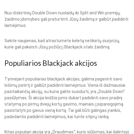
Nuo išskirtinių Double Down nuolaidų iki Split and Win premijų,
žaidimo įdomybės gali praturtinti Jūsų žaidimą ir galbūt padidinti
laimėjimus.
Sekite naujienas, kad atrastumėte keletą netikėtų siurprizų,
kurie gali pakeisti Jūsų požiūrį į Blackjack stalo žaidimą.
Populiarios Blackjack akcijos
Tyrinėjant populiarias blackjack akcijas, galima pagerinti savo
lošimų patirtį ir galbūt padidinti laimėjimus. Viena iš dažniausiai
pasitaikančių akcijų, su kuria galite susidurti, yra „Double Down“
pasiūlymas. Ši akcija leidžia jums dukart padidinti savo pradinį
statymą po pirmų dviejų kortų gavimo, mainais į įsipareigojimą
pasistatyti po gavus vieną kortą. Tai gali būti galingas įrankis,
padedantis padidinti laimėjimus, kai turite stiprų ranką.
Kitas populiari akcija yra „Draudimas“, kuris siūlomas, kai dalintojo