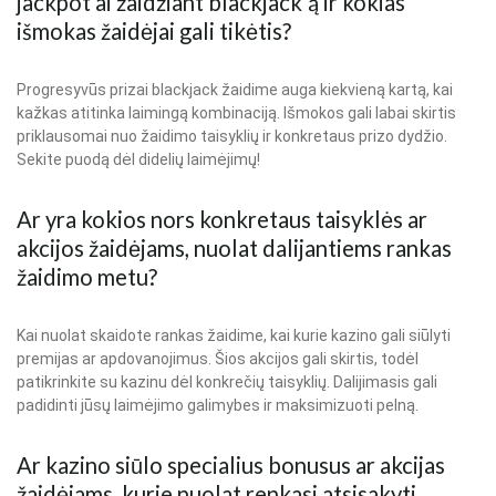
jackpot’ai žaidžiant blackjack’ą ir kokias
išmokas žaidėjai gali tikėtis?
Progresyvūs prizai blackjack žaidime auga kiekvieną kartą, kai
kažkas atitinka laimingą kombinaciją. Išmokos gali labai skirtis
priklausomai nuo žaidimo taisyklių ir konkretaus prizo dydžio.
Sekite puodą dėl didelių laimėjimų!
Ar yra kokios nors konkretaus taisyklės ar
akcijos žaidėjams, nuolat dalijantiems rankas
žaidimo metu?
Kai nuolat skaidote rankas žaidime, kai kurie kazino gali siūlyti
premijas ar apdovanojimus. Šios akcijos gali skirtis, todėl
patikrinkite su kazinu dėl konkrečių taisyklių. Dalijimasis gali
padidinti jūsų laimėjimo galimybes ir maksimizuoti pelną.
Ar kazino siūlo specialius bonusus ar akcijas
žaidėjams, kurie nuolat renkasi atsisakyti