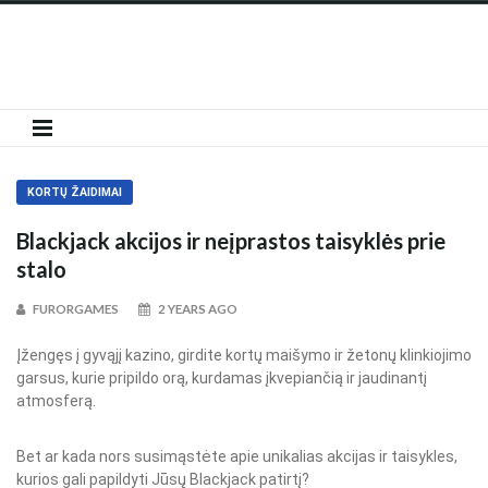
Skip
to
content
MENU
KORTŲ ŽAIDIMAI
Blackjack akcijos ir neįprastos taisyklės prie
stalo
FURORGAMES
2 YEARS AGO
Įžengęs į gyvąjį kazino, girdite kortų maišymo ir žetonų klinkiojimo
garsus, kurie pripildo orą, kurdamas įkvepiančią ir jaudinantį
atmosferą.
Bet ar kada nors susimąstėte apie unikalias akcijas ir taisykles,
kurios gali papildyti Jūsų Blackjack patirtį?